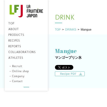
DRINK
TOP
ABOUT
TOP
>
DRINKS
>
Mangue
PRODUCTS
RECIPES
REPORTS
Mangue
COLLABORATIONS
マンゴープリン氷
ATHLETES
-
Recruit
-
Online shop
-
Company
-
Contact