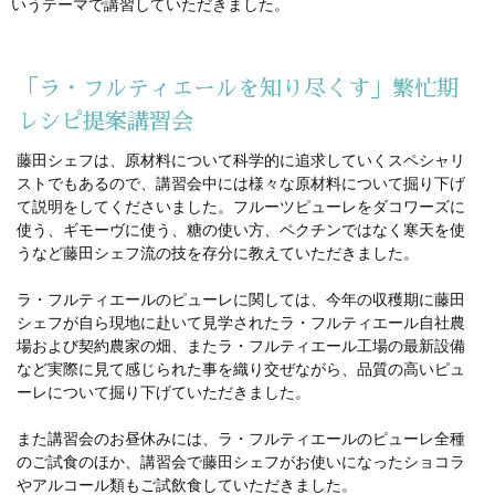
いうテーマで講習していただきました。
「ラ・フルティエールを知り尽くす」繁忙期
レシピ提案講習会
藤田シェフは、原材料について科学的に追求していくスペシャリ
ストでもあるので、講習会中には様々な原材料について掘り下げ
て説明をしてくださいました。フルーツピューレをダコワーズに
使う、ギモーヴに使う、糖の使い方、ペクチンではなく寒天を使
うなど藤田シェフ流の技を存分に教えていただきました。
ラ・フルティエールのピューレに関しては、今年の収穫期に藤田
シェフが自ら現地に赴いて見学されたラ・フルティエール自社農
場および契約農家の畑、またラ・フルティエール工場の最新設備
など実際に見て感じられた事を織り交ぜながら、品質の高いピュ
ーレについて掘り下げていただきました。
また講習会のお昼休みには、ラ・フルティエールのピューレ全種
のご試食のほか、講習会で藤田シェフがお使いになったショコラ
やアルコール類もご試飲食していただきました。