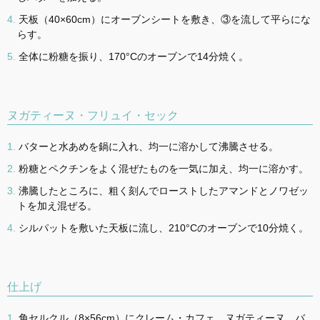
天板（40×60cm）にオーブンシートを敷き、③を流して平らにな
らす。
全体に粉糖を振り、170°Cのオーブンで14分焼く。
ヌガティーヌ・フリュイ・セック
バターと水あめを鍋に入れ、均一に溶かして沸騰させる。
粉糖とペクチンをよく混ぜたものを一気に加え、均一に溶かす。
沸騰したところに、粗く刻んでローストしたアマンドとノワゼッ
トを加え混ぜる。
シルパットを敷いた天板に流し、210°Cのオーブンで10分焼く。
仕上げ
角セルクル（8×56cm）にクレーム・カフェ、ヌガティーヌ、バ