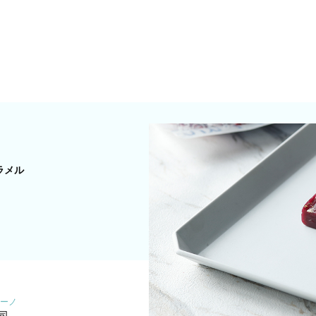
ラメル
ーノ
司