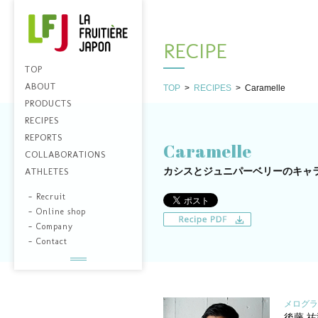
RECIPE
TOP
ABOUT
TOP
>
RECIPES
>
Caramelle
PRODUCTS
RECIPES
REPORTS
Caramelle
COLLABORATIONS
カシスとジュニパーベリーのキャ
ATHLETES
-
Recruit
-
Online shop
-
Company
-
Contact
メログラ
後藤 祐