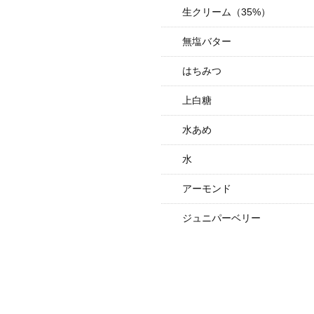
生クリーム（35%）
無塩バター
はちみつ
上白糖
水あめ
水
アーモンド
ジュニパーベリー