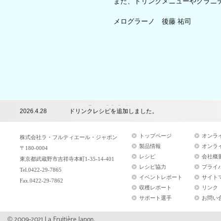
また、ドリンクメニューやグラニ
メログラーノ 後藤 祐司
2024.7.24
講習会のレポートを追加しました。
2026.6.22
レシピを追加しました。
2026.4.28
ドリンクレシピを追加しました。
2026.2.16
レシピを追加しました。
2025.12.22
レシピを追加しました。
トップページ
オンラ
2025.12.11
年末年始休業のお知らせ
株式会社ラ・フルティエール・ジャポン
2025.10.14
レシピを追加しました。
製品情報
オンラ
〒180-0004
2025.8.25
イベントレポートを公開しました。
レシピ
会社概
東京都武蔵野市吉祥寺本町1-35-14-401
2025.8.6
夏季休業のお知らせ
レシピ協力
プライ
Tel.0422-29-7865
2025.8.1
レシピを追加しました。
イベントレポート
サイト
2025.7.14
レシピを追加しました。
Fax.0422-29-7862
収穫レポート
リンク
2025.6.2
レシピを追加しました。
サポート選手
お問い
2025.5.21
レシピを追加しました。
2024.12.19
年末年始休業のお知らせ
2024.12.16
レシピを追加しました。
© 2009-2021 La Fruitière Japon.