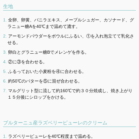
生地
全卵、卵黄、バニラエキス、メープルシュガー、カソナード、グ
ラニュー糖Aを40℃まで温めて漉す。
アーモンドパウダーをボウルにふるい、①を入れ泡立てて乳化さ
せる。
卵白とグラニュー糖Bでメレンゲを作る。
②に③を合わせる。
ふるっておいた小麦粉を④に合わせる。
約50℃のバターを⑤に混ぜ合わせる。
マルグリット型に流して約160℃で約３０分焼成し、焼き上がり
１５分後にシロップをかける。
ブルターニュ産ラズベリーピューレのクリーム
ラズベリーピューレを40℃程度まで温める。