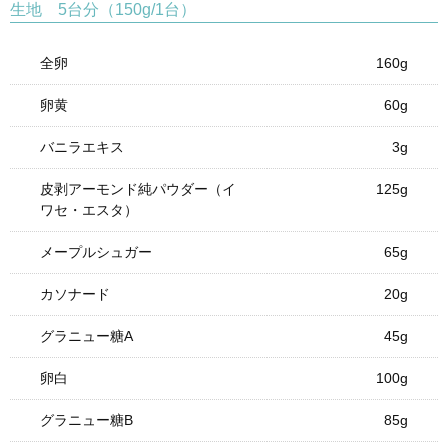
生地 5台分（150g/1台）
全卵
160g
卵黄
60g
バニラエキス
3g
皮剥アーモンド純パウダー（イ
125g
ワセ・エスタ）
メープルシュガー
65g
カソナード
20g
グラニュー糖A
45g
卵白
100g
グラニュー糖B
85g