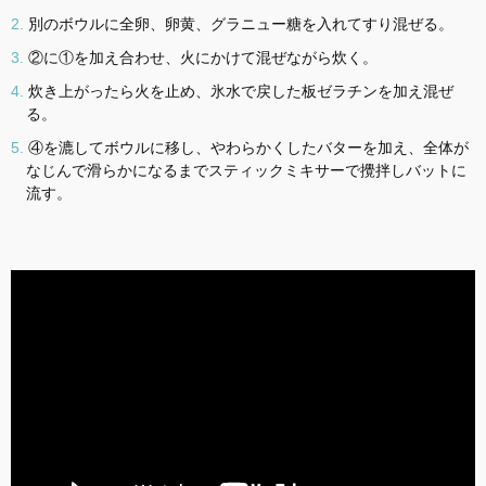
別のボウルに全卵、卵黄、グラニュー糖を入れてすり混ぜる。
②に①を加え合わせ、火にかけて混ぜながら炊く。
炊き上がったら火を止め、氷水で戻した板ゼラチンを加え混ぜ
る。
④を漉してボウルに移し、やわらかくしたバターを加え、全体が
なじんで滑らかになるまでスティックミキサーで攪拌しバットに
流す。