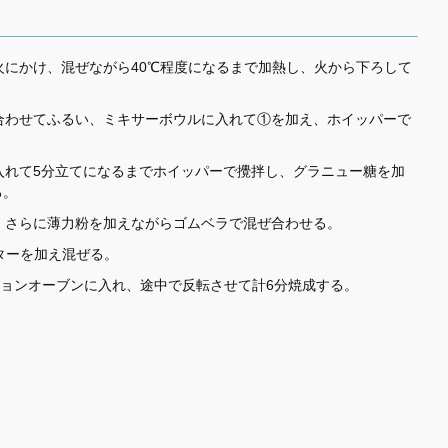
火にかけ、混ぜながら40℃程度になるまで加熱し、火から下ろして
合わせてふるい、ミキサーボウルに入れて①を加え、ホイッパーで
入れて5分立てになるまでホイッパーで攪拌し、グラニュー糖を加
る。
、さらに薄力粉を加えながらゴムベラで混ぜ合わせる。
ターを加え混ぜる。
ションオーブンに入れ、途中で反転させて計6分焼成する。