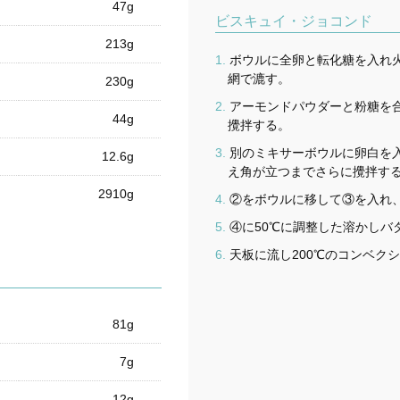
47g
ビスキュイ・ジョコンド
213g
ボウルに全卵と転化糖を入れ
網で漉す。
230g
アーモンドパウダーと粉糖を
44g
攪拌する。
別のミキサーボウルに卵白を
12.6g
え角が立つまでさらに攪拌す
2910g
②をボウルに移して③を入れ
④に50℃に調整した溶かしバ
天板に流し200℃のコンベク
81g
7g
12g