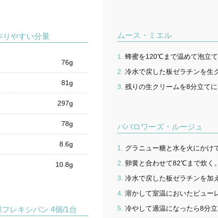
ムース・ミエル
作りやすい分量
蜂蜜を120℃まで温めて泡立
76g
冷水で戻した板ゼラチンを生
81g
残りの生クリームを8分立て
297g
78g
ババロワーズ・ルージュ
8.6g
グラニュー糖と水を火にかけ
卵黄と合わせて82℃まで炊く
10.8g
冷水で戻した板ゼラチンを加
溶かして室温においたピュー
冷やして適温になったら8分
フレキシパン 4個/1台