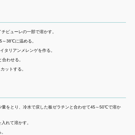
イチピューレの一部で溶かす。
5～38℃に温める。
でイタリアンメレンゲを作る。
と合わせる。
mにカットする。
少量をとり、冷水で戻した板ゼラチンと合わせて45～50℃で溶か
を入れて溶かす。
る。