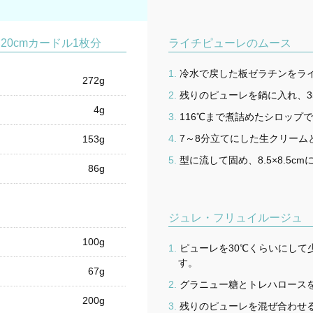
20cmカードル1枚分
ライチピューレのムース
冷水で戻した板ゼラチンをラ
272g
残りのピューレを鍋に入れ、3
4g
116℃まで煮詰めたシロップ
7～8分立てにした生クリーム
153g
型に流して固め、8.5×8.5c
86g
ジュレ・フリュイルージュ
100g
ピューレを30℃くらいにして
す。
67g
グラニュー糖とトレハロース
200g
残りのピューレを混ぜ合わせ