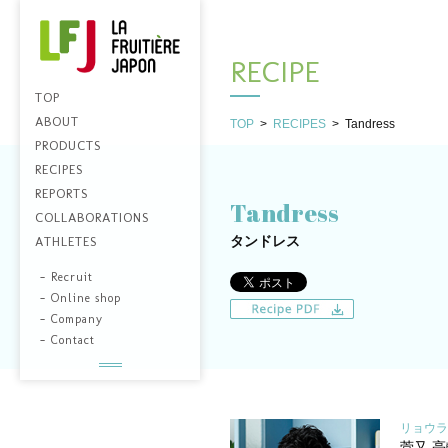
RECIPE
TOP
ABOUT
TOP
>
RECIPES
>
Tandress
PRODUCTS
RECIPES
REPORTS
Tandress
COLLABORATIONS
タンドレス
ATHLETES
-
Recruit
-
Online shop
-
Company
-
Contact
リョウラ
菅又 亮