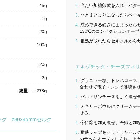
45g
冷たい加糖卵黄を入れ、バタ
ひとまとまりになったらベー
1g
成形できる硬さに固まったら
130℃のコンベクションオーブ
20g
粗熱が取れたらセルクルから
100g
20g
エキゾチック・チーズフィ
2g
グラニュー糖、トレハロース
合わせて電子レンジで沸騰さ
総量……278g
パルメザンチーズをよく混ぜ合
ミキサーボウルにクリームチ
せる。
 ∅80×45mmセルク
③に②を加え混ぜ、全卵と加
耐熱ラップをセットしたセルクル
のデッキオーブンに入れ、上火