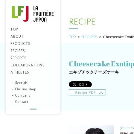
RECIPE
TOP
ABOUT
TOP
>
RECIPES
>
Cheesecake Exoti
PRODUCTS
RECIPES
REPORTS
Cheesecake Exotiq
COLLABORATIONS
エキゾチックチーズケーキ
ATHLETES
-
Recruit
-
Online shop
-
Company
-
Contact
グローバ
藤田 浩