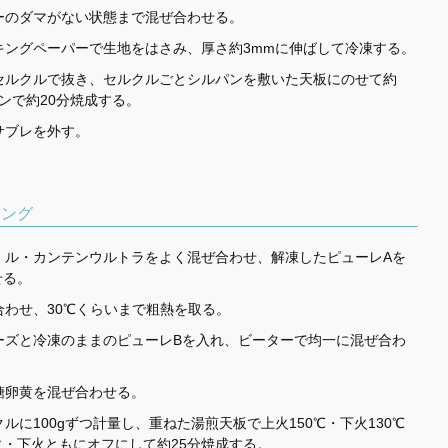
ーのダマがない状態まで混ぜ合わせる。
キングペーパーで生地をはさみ、厚さ約3mmに伸ばして冷凍する。
セルクルで抜き、セルクルごとシルパンを敷いた天板にのせて約
ンで約20分焼成する。
サブレを外す。
リング
、ル・カンテンウルトラをよく混ぜ合わせ、解凍したピューレAを
せる。
わせ、30℃くらいまで粗熱を取る。
ーズと冷凍のままのピューレBを入れ、ビーターで均一に混ぜ合わ
糖卵黄を混ぜ合わせる。
に100gずつ計量し、重ねた湯煎天板で上火150℃・下火130℃
・下火ともにオフにして約25分焼成する。