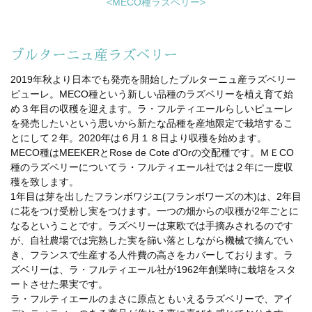
<MECO種ラズベリー>
ブルターニュ産ラズベリー
2019年秋より日本でも発売を開始したブルターニュ産ラズベリー
ピューレ。MECO種という新しい品種のラズベリーを植え育て始
め３年目の収穫を迎えます。ラ・フルティエールらしいピューレ
を発売したいという思いから新たな品種を産地限定で栽培するこ
とにして２年。2020年は６月１８日より収穫を始めます。
MECO種はMEEKERとRose de Cote d'Orの交配種です。ＭＥCO
種のラズベリーについてラ・フルティエール社では２年に一度収
穫を致します。
1年目は芽を出したフランボワジエ(フランボワーズの木)は、2年目
に花をつけ受粉し実をつけます。一つの畑からの収穫が2年ごとに
なるということです。ラズベリーは東欧では手摘みされるのです
が、自社農場では完熟した実を篩い落としながら機械で摘んでい
き、フランスで生産する人件費の高さをカバーしております。ラ
ズベリーは、ラ・フルティエール社が1962年創業時に栽培をスタ
ートさせた果実です。
ラ・フルティエールのまさに原点ともいえるラズベリーで、アイ