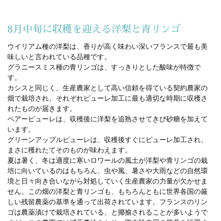
8月中旬に収穫を迎える洋梨と青リンゴ
ウイリアム種の洋梨は、香りが高く味わい深いフランスで最も美
味しいと言われている品種です。
グラニースミス種の青リンゴは、すっきりとした酸味が特徴で
す。
カシスと同じく、生産農家として高い信頼を得ている契約農家の
畑で栽培され、それぞれピューレ加工に最も適切な時期に収穫さ
れたものが届きます。
ペアーピューレは、収穫後に洋梨を追熟させてきび砂糖を加えて
います。
グリーンアップルピューレは、収穫後すぐにピューレ加工され、
まさに穫れたてそのものが味わえます。
夏は暑く、冬は適度に寒いロワールの風土が洋梨や青リンゴの栽
培に向いているのはもちろん、虫や風、暑さや大雨などの自然環
境と日々向き合いながら対処していく生産農家の力量が欠かせま
せん。この畑の洋梨と青リンゴも、もちろんともに世界各国の厳
しい残留農薬の基準を通って出荷されています。フランスのリン
ゴは農薬漬けで栽培されている、と揶揄されることが多いようで