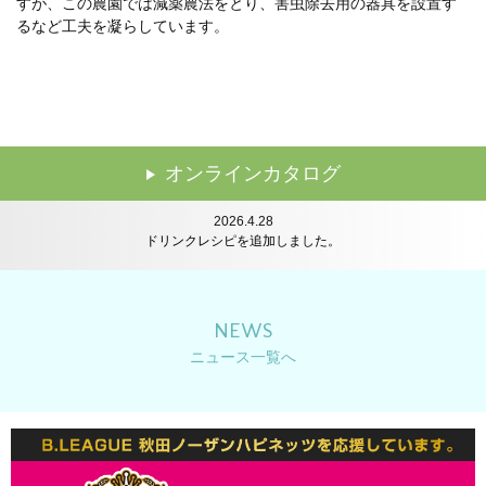
すが、この農園では減薬農法をとり、害虫除去用の器具を設置す
るなど工夫を凝らしています。
2024.7.24
講習会のレポートを追加しました。
オンラインカタログ
2026.6.22
レシピを追加しました。
2026.4.28
ドリンクレシピを追加しました。
2026.2.16
レシピを追加しました。
2025.12.22
レシピを追加しました。
NEWS
2025.12.11
ニュース一覧へ
年末年始休業のお知らせ
2025.10.14
レシピを追加しました。
2025.8.25
イベントレポートを公開しました。
2025.8.6
夏季休業のお知らせ