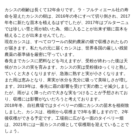
カシスの樹齢は長くて12年余りです。ラ・フルティエール社の寿
命を迎えたカシスの樹は、2016年の冬にすべて切り倒され、2017
年冬に新たな苗木を植えるはずでしたが、2017年はブルターニュ
では珍しい雪と雨が続いた為、畑に入ることが出来ず畑に苗木を
植えることが出来ませんでした。
現在カシスは、すべてロワールの契約農家の畑で収穫されたもの
が届きます。私たちの元に届くカシスは、世界各国の厳しい残留
農薬の基準値を厳密に守っています。
春先までカシスに肥料などを与えますが、受粉が終わった後は天
候がカシスの実を育みます。カシスの実は受粉後ゆっくりと熟し
ていくと大きくなりますが、急激に熟すと実が小さくなります。
また雨は恵みとなり、果実が水分を充分に吸って美味しさが増し
ます。2019年は、春先に霜の影響を受けて実の数こそ減少しまし
たが、雨がよく降ったので大きな実をつけることが予想されてお
り、収穫には影響がないだろうと考えております。
2018年冬、自社農場ではタイベリーの畑にカシスの苗木を植樹致
しました。カシスは、植樹から収穫まで3年を要しますので、2年
後収穫ができる予定です。工場前に広がる一面のタイベリー畑
は、2021年には一面カシスの畑として収穫期を迎えていることで
しょう。