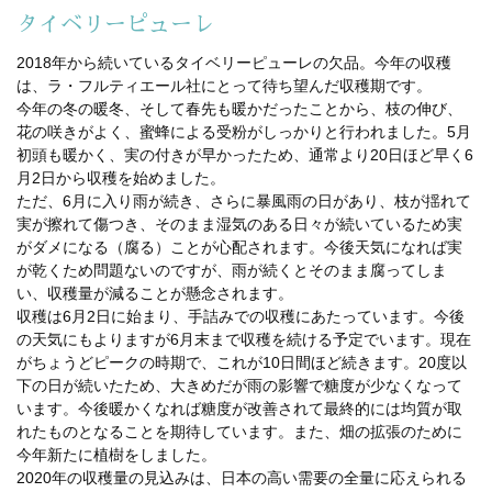
タイベリーピューレ
2018年から続いているタイベリーピューレの欠品。今年の収穫
は、ラ・フルティエール社にとって待ち望んだ収穫期です。
今年の冬の暖冬、そして春先も暖かだったことから、枝の伸び、
花の咲きがよく、蜜蜂による受粉がしっかりと行われました。5月
初頭も暖かく、実の付きが早かったため、通常より20日ほど早く6
月2日から収穫を始めました。
ただ、6月に入り雨が続き、さらに暴風雨の日があり、枝が揺れて
実が擦れて傷つき、そのまま湿気のある日々が続いているため実
がダメになる（腐る）ことが心配されます。今後天気になれば実
が乾くため問題ないのですが、雨が続くとそのまま腐ってしま
い、収穫量が減ることが懸念されます。
収穫は6月2日に始まり、手詰みでの収穫にあたっています。今後
の天気にもよりますが6月末まで収穫を続ける予定でいます。現在
がちょうどピークの時期で、これが10日間ほど続きます。20度以
下の日が続いたため、大きめだが雨の影響で糖度が少なくなって
います。今後暖かくなれば糖度が改善されて最終的には均質が取
れたものとなることを期待しています。また、畑の拡張のために
今年新たに植樹をしました。
2020年の収穫量の見込みは、日本の高い需要の全量に応えられる